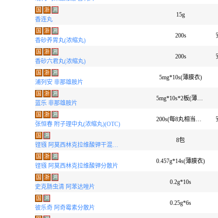
国
浙
溯
15g
香连丸
国
浙
溯
200s
香砂养胃丸(浓缩丸)
国
浙
溯
200s
香砂六君丸(浓缩丸)
国
浙
溯
5mg*10s(薄膜衣)
浦列安 非那雄胺片
国
浙
溯
5mg*10s*2板(薄膜衣)
蓝乐 非那雄胺片
国
浙
溯
200s(每8丸相当于原生药3g)
张恒春 附子理中丸(浓缩丸)(OTC)
国
溯
8包
铿镪 阿莫西林克拉维酸钾干混悬剂(7:1)
国
浙
溯
0.457g*14s(薄膜衣)
铿镪 阿莫西林克拉维酸钾分散片
国
浙
溯
0.2g*10s
史克肠虫清 阿苯达唑片
国
溯
0.25g*6s
彼乐奇 阿奇霉素分散片