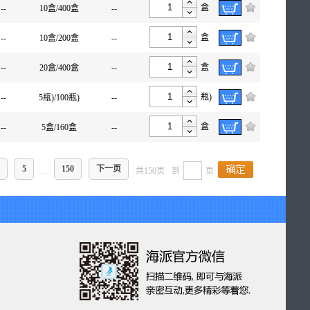
盒
--
10盒/400盒
--
盒
--
10盒/200盒
--
盒
--
20盒/400盒
--
瓶)
--
5瓶)/100瓶)
--
盒
--
5盒/160盒
--
5
150
下一页
...
共150页
到
页