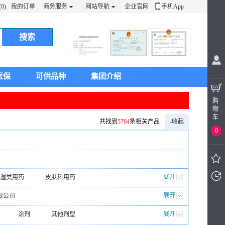
0)
我的订单
商务服务
网站导航
企业官网
手机App
搜索
医保
可供品种
集团介绍
购
物
车
共找到
5764
条相关产品
-收起
0
展开
湿类用药
皮肤科用药
我看
他药品
抗疲劳类
展开
限公司
过的
万全万特制药(厦门)有限公司
展开
涂剂
其他剂型