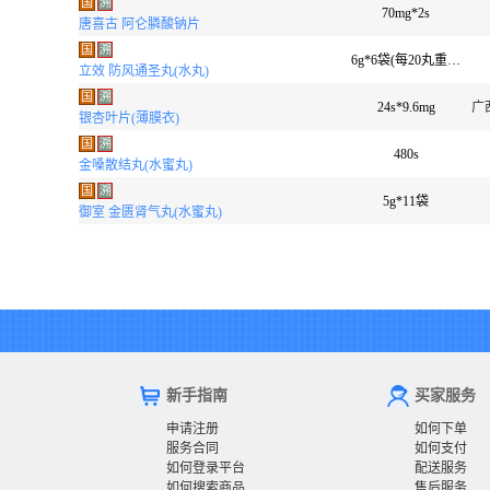
国
溯
70mg*2s
唐喜古 阿仑膦酸钠片
国
溯
6g*6袋(每20丸重1克)
立效 防风通圣丸(水丸)
国
溯
24s*9.6mg
广
银杏叶片(薄膜衣)
国
溯
480s
金嗓散结丸(水蜜丸)
国
溯
5g*11袋
御室 金匮肾气丸(水蜜丸)
新手指南
买家服务
申请注册
如何下单
服务合同
如何支付
如何登录平台
配送服务
如何搜索商品
售后服务