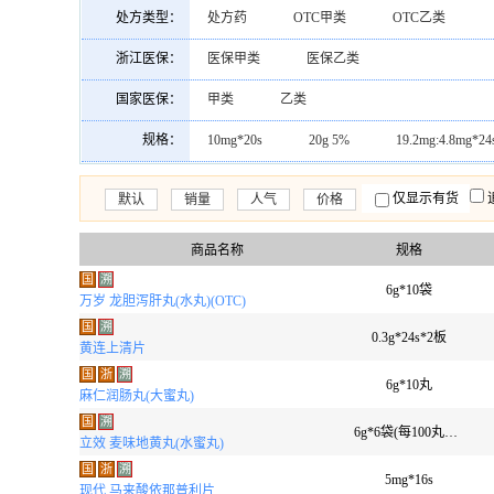
植恩生物技术股份有限公司
南京中山制药
原料药
混悬液
口服乳剂
口
处方类型：
处方药
OTC甲类
OTC乙类
上海安丁生物(汤阴)药业有限公司
四川光
口服液
合剂
气雾剂
吸入粉
浙江医保：
医保甲类
医保乙类
广东省惠州市中药厂有限公司
安阳诺美药
滴耳剂
滴丸剂
片剂
滴眼剂
国家医保：
甲类
乙类
杭州朱养心药业有限公司
双鹤天安药业(
口服液剂
凝胶剂
滴鼻剂
乳
规格：
10mg*20s
20g 5%
19.2mg:4.8mg*
昆山龙灯瑞迪制药有限公司
广东同德药业
14.75g*20包
10片
50mg*10s*2板
江苏长江药业有限公司
广东星昊药业有限
仅显示有货
默认
销量
人气
价格
25mg*20s(素片)
3.7g*20袋
0.5g*2s
广西欢宝药业有限公司
成都奥邦药业有限
商品名称
规格
0.1g*24s
8g*8袋
2mg*100s
桂林葛仙翁药业有限公司
山东方明药业集
国
溯
50mg*10s
300mg*30s(薄膜衣)
6g*10袋
0.55
万岁 龙胆泻肝丸(水丸)(OTC)
广州白云山医药集团股份有限公司白云山制药总
国
溯
0.4mg*3*31s
60s(薄膜衣)
25mg*6s
0.3g*24s*2板
黄连上清片
1g*10袋
75mg*6s*2板
国
浙
溯
6g*10丸
麻仁润肠丸(大蜜丸)
国
溯
6g*6袋(每100丸重10g)
立效 麦味地黄丸(水蜜丸)
国
浙
溯
5mg*16s
现代 马来酸依那普利片