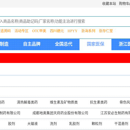
收藏本站
购物车(
追溯码
活动专区
OTC甲类
四川德元
HPYY
浙海系列
张存仁堂
制造
自主品牌
全国总代
国家医保
浙江
用药
清热解毒类药
维生素及矿物质类
抗生素类药
骨伤风
吸系统用药
肝胆肠胃用药
泌尿系统用药
心脑血管用药
其
制药有限公司
成都地奥集团天府药业股份有限公司
江苏安必生制药有
公司
新疆维吾尔药业有限责任公司
上海上药信谊药厂有限公司
胶剂
大输液
洗剂
乳胶剂
颗粒剂
干混悬剂