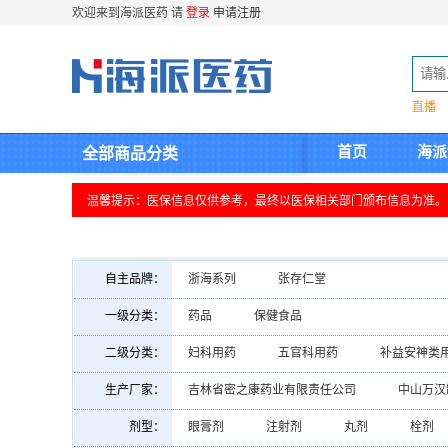
欢迎来到海派医药 请
登录
申请注册
直播
首页
海派
全部商品分类
温馨提示：医保信息仅供参考，最终以医保相关部门颁布信息为准。
自主品牌：
浙海系列
张存仁堂
一级分类：
药品
保健食品
二级分类：
妇科用药
五官科用药
补益安神类
内分泌系统用药
神经系统用药
呼
生产厂家：
吉林省密之康药业有限责任公司
中山万汉
长春迪瑞制药有限公司
南通华山药业有限
剂型：
眼膏剂
注射剂
丸剂
栓剂