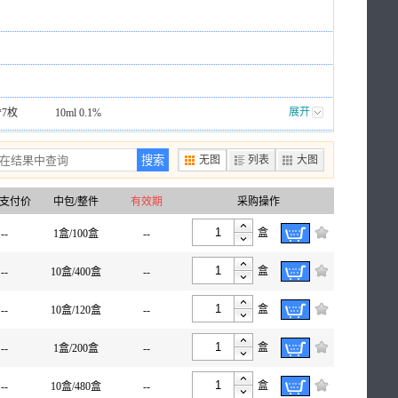
粉雾剂
喷雾剂
司制药厂
剂
滴剂
橡胶膏剂
昆药集团股份有限公司
粉针剂
软膏剂
天津生物化学制药有限公司
展开
*7枚
10ml 0.1%
上海和黄药业有限公司
素片)
0.52g*12s*3板(薄膜衣)
搜索
城泰尔制药有限公司
无图
列表
大图
16s*3板(糖衣)
进生物制药有限公司
支付价
中包/整件
有效期
采购操作
)
0.25g*6s薄膜衣)
盒
.125g*25瓶
--
1盒/100盒
1ml:2mg*10支
--
有限公司
25mg*6袋
1.6g*12袋(无蔗糖)
盒
--
10盒/400盒
--
盒
--
10盒/120盒
--
盒
--
1盒/200盒
--
盒
--
10盒/480盒
--