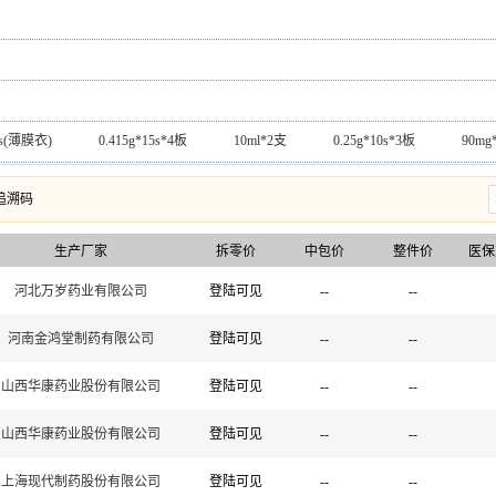
有限公司
苏州欧康维视生物科技有限公司
海南中和药业股份有限公司
服溶液剂
贴剂
外用膏剂
酊剂
搽剂
溶液剂
大制药有限公司
大有药业扬州有限公司
成都华神科技集团股份有限公
雾剂
散剂
干粉吸入剂
吸入气雾剂
吸入制剂
胶囊
业有限公司
河北兴隆希力药业有限公司
天津田边制药有限公司
粉剂
煎膏剂
灌肠剂
喷剂
贴膏剂
混悬剂
贵州)股份有限公司
郑州卓峰制药有限公司
云南云龙制药股份有限公司
膏剂
糖浆剂
口服溶液
软胶囊剂
24s(薄膜衣)
0.415g*15s*4板
10ml*2支
0.25g*10s*3板
90mg
有限公司
陕西超群制药有限公司
湖北恒安芙林药业股份有限公司
150mg/12.5mg*7s*2板*2袋
0.64g
100s(薄膜衣)
10mg*16s(
公司
追溯码
河南太龙药业股份有限公司
河南普瑞药业有限公司
北京金
50mg*10s*3板
3.5g*12s*3小盒
0.25g*10s*4板
5ml:10mg
公司
南昌弘益药业有限公司
杭州仟源保灵药业有限公司
海南科
生产厂家
拆零价
中包价
整件价
医保
1.5mg*28s
240mg*7s*2板
0.41g*30s(薄膜衣)
0.125g*100s(薄膜衣
团股份有限公司
承德天原药业有限公司
北京北陆药业股份有限公司
g*60s
河北万岁药业有限公司
40mg*28s
0.15g*6s(薄膜衣)
登陆可见
2mg*14s(薄膜衣)
--
--
5ml:0
厂
山东裕欣药业有限公司
沈阳管城制药有限责任公司
灵源药业
*2板
200mg*12s
60mg*10s*3板(素片)
2ml:10mg*6支
156.
河南金鸿堂制药有限公司
登陆可见
--
--
山西华康药业股份有限公司
登陆可见
--
--
山西华康药业股份有限公司
登陆可见
--
--
上海现代制药股份有限公司
登陆可见
--
--