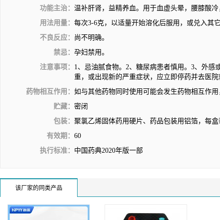
功能主治：
温补肝肾，益精养血。用于血虚头晕，腰膝酸冷
用法用量：
每次3-6克，以适量开始溶化后服用，或兑入其
不良反应：
尚不明确。
禁忌：
孕妇禁用。
注意事项：
1、忌油腻食物。2、糖尿病患者慎用。3、外感
重，或出现新的严重症状，应立即停药并去医院就诊
药物相互作用：
如与其他药物同时使用可能会发生药物相互作用
贮藏：
密闭
包装：
聚氯乙烯固体药用硬片、药品包装用铝箔，每盒装12
有效期：
60
执行标准：
中国药典2020年版一部
该厂家的同类产品