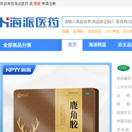
欢迎来到海派医药 请
登录
申请注册
直播
追溯码
活动专区
OTC甲类
四川
首页
海派制造
自主品
全部商品分类
集团介绍
商品编号
上市许可
品 牌
规 格
批准文号
所属范围
中 包 装