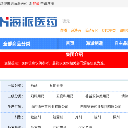
欢迎来到海派医药 请
登录
申请注册
直播
追溯码
活动专区
OTC甲类
四川
首页
海派制造
自主品
全部商品分类
集团介绍
温馨提示：医保信息仅供参考，最终以医保相关部门颁布信息为准。
一级分类：
药品
其他分类
二级分类：
妇科用药
五官科用药
补益安神类用药
清
皮肤科用药
其他
神经系统用药
呼吸系统
生产厂家：
山西德元堂药业有限公司
四川德元药业集团有限公司
剂型：
糖浆剂
胶囊剂
片剂
锭剂
搽剂