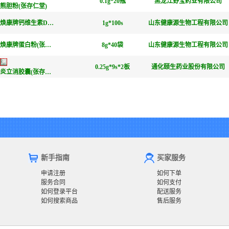
0.1g*20瓶
黑龙江野宝药业有限公司
熊胆粉(张存仁堂)
焕康牌钙维生素D软胶囊(张存仁堂)
1g*100s
山东健康源生物工程有限公司
焕康牌蛋白粉(张存仁堂)
8g*40袋
山东健康源生物工程有限公司
溯
0.25g*9s*2板
通化颐生药业股份有限公司
炎立消胶囊(张存仁堂)
新手指南
买家服务
申请注册
如何下单
服务合同
如何支付
如何登录平台
配送服务
如何搜索商品
售后服务