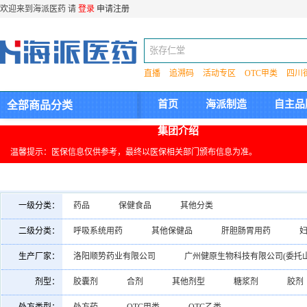
欢迎来到海派医药 请
登录
申请注册
直播
追溯码
活动专区
OTC甲类
四川
首页
海派制造
自主品
全部商品分类
集团介绍
温馨提示：医保信息仅供参考，最终以医保相关部门颁布信息为准。
一级分类：
药品
保健食品
其他分类
二级分类：
呼吸系统用药
其他保健品
肝胆肠胃用药
清热解毒类药
调理胃肠
骨伤风湿类用药
生产厂家：
洛阳顺势药业有限公司
广州健原生物科技有限公司(委托
四川和济中药有限公司
浙江凯润药业股份有限公司
剂型：
胶囊剂
合剂
其他剂型
糖浆剂
胶剂
柏维力生物技术(安徽)有限公司
浙江远力健药业有限责任