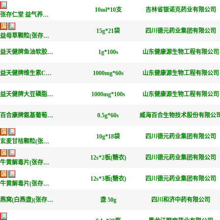
溯
10ml*10支
吉林省银诺克药业有限公司
张存仁堂 益气养血口服液(张存仁堂玻璃瓶)
国
溯
15g*21袋
四川德元药业集团有限公司
益母草颗粒(张存仁堂)
益天健牌鱼油软胶囊(张存仁堂)
1g*100s
山东健康源生物工程有限公司
益天健牌维生素C咀嚼片(甜橙味)(张存仁堂)
1000mg*60s
山东健康源生物工程有限公司
益天健牌大豆磷脂软胶囊(张存仁堂)
1000mg*100s
山东健康源生物工程有限公司
百合康牌氨基葡萄糖硫酸软骨素钙胶囊(张存仁堂)
0.5g*60s
威海百合生物技术股份有限公
国
溯
10g*18袋
四川德元药业集团有限公司
玄麦甘桔颗粒(张存仁堂)
国
溯
12s*2板(糖衣)
四川德元药业集团有限公司
牛黄解毒片(张存仁堂)
国
溯
12s*3板(糖衣)
四川德元药业集团有限公司
牛黄解毒片(张存仁堂)
燕窝(白燕盏)(张存仁堂)
盏 50g
四川和济中药有限公司
溯