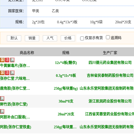
处方类型：
处方药
OTC甲类
OTC乙类
吉林省银诺克药业有限公司
山东健康源生物工程有限公
国家医保：
甲类
乙类
泰安正信科技有限责任公司(委托山东正信生物科技股份有限公司
规格：
2g*20包
0.4g*13s*3板
10g*9袋
20ml*20支
江西川奇药业有限公司
哈尔滨国康药业有限公司
0.3g*11s*8板
1g*100s
80ml
0.25g*20s*3板
仅显示有货
追溯码
默认
销量
人气
价格
三门峡广宇生物制药有限公司
吉林白山正茂药业股份公
250g(每块重6g)
8g*40袋
180ml(每1ml相当于饮片0.1
威海百合生物技术股份有限公司
黑龙江野宝药业有限公
0.37g*75s(薄膜衣)
10g*8袋
12g*12袋
250g
商品名称
规格
生产厂家
国
注
溯
12s*3板
12s*4板(糖衣)
10g*18袋
10g*14袋
四川德元药业集团有限公司
15g*9袋
牛黄解毒片(张存仁堂)
国
注
溯
0.25g*9s*2板
600mg*60s
1000mg*60s
10ml
0.3g*11s*8板
吉林省民泰制药股份有限公司
张存仁堂 六味地黄胶囊(张存仁堂铁盒)
15g*8袋
12g*18袋
4g*8袋
12s*4板(糖衣)
鹿角胶(张存仁堂铁盒)
250g(每块重6g)
山东永乐堂阿胶集团无极制药有限
溯
30ml*8支
浙江凯润药业股份有限公司
鲜竹沥(张存仁堂)
溯
20ml*20支
江西省芙蓉堂药业股份有限公
阿胶补血口服液(张存仁堂玻璃瓶)
阿胶(张存仁堂铁盒)
250g(每块重25g)
山东永乐堂阿胶集团无极制药有限