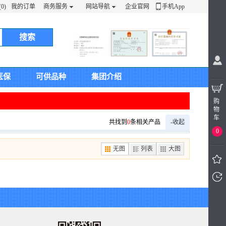
0)
我的订单
商务服务
网站导航
企业官网
手机App
搜索
医保
可供品种
集团介绍
购
物
车
共找到
0
条相关产品
-收起
0
无图
列表
大图
我看
过的