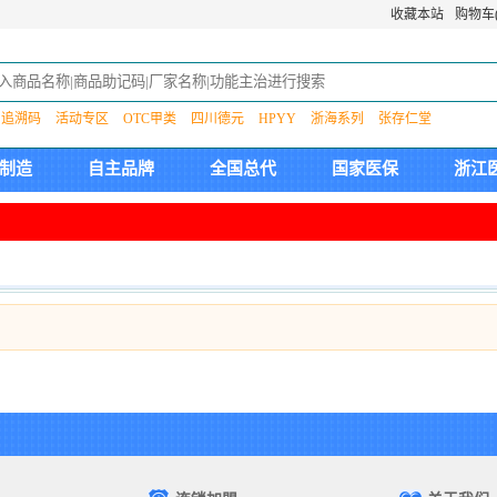
收藏本站
购物车(
追溯码
活动专区
OTC甲类
四川德元
HPYY
浙海系列
张存仁堂
制造
自主品牌
全国总代
国家医保
浙江