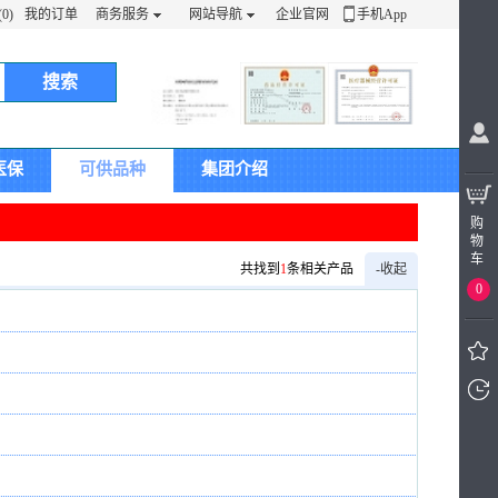
0)
我的订单
商务服务
网站导航
企业官网
手机App
搜索
医保
可供品种
集团介绍
购
物
车
共找到
1
条相关产品
-收起
0
我看
过的