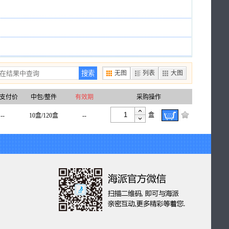
搜索
无图
列表
大图
支付价
中包/整件
有效期
采购操作
盒
--
10盒/120盒
--