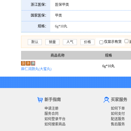
浙江医保：
医保甲类
国家医保：
甲类
规格：
6g*10丸
仅显示有货
默认
销量
人气
价格
商品名称
规格
国
浙
溯
6g*10丸
麻仁润肠丸(大蜜丸)
新手指南
买家服务
申请注册
如何下单
服务合同
如何支付
如何登录平台
配送服务
如何搜索商品
售后服务