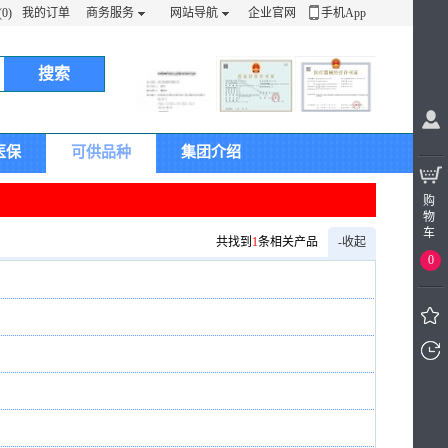
0)
我的订单
商务服务
网站导航
企业官网
手机App
搜索
医保
可供品种
集团介绍
购
物
车
共找到
1
条相关产品
-收起
0
我看
过的