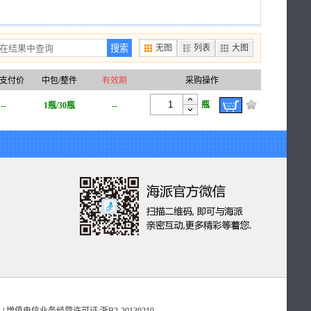
搜索
无图
列表
大图
支付价
中包/整件
有效期
采购操作
瓶
--
1瓶/30瓶
--