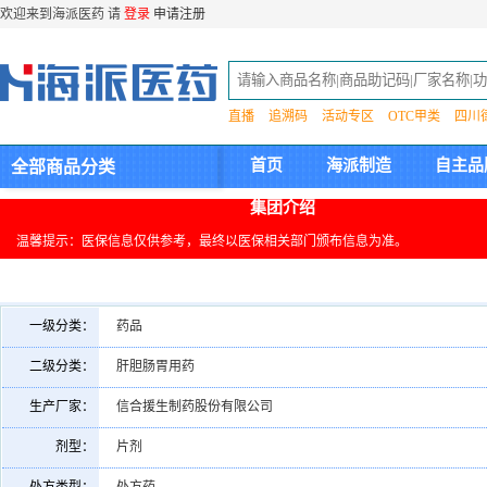
欢迎来到海派医药 请
登录
申请注册
直播
追溯码
活动专区
OTC甲类
四川
首页
海派制造
自主品
全部商品分类
集团介绍
温馨提示：医保信息仅供参考，最终以医保相关部门颁布信息为准。
一级分类：
药品
二级分类：
肝胆肠胃用药
生产厂家：
信合援生制药股份有限公司
剂型：
片剂