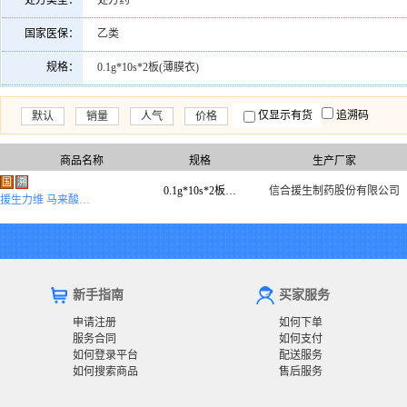
处方类型：
处方药
国家医保：
乙类
规格：
0.1g*10s*2板(薄膜衣)
仅显示有货
追溯码
默认
销量
人气
价格
商品名称
规格
生产厂家
国
溯
0.1g*10s*2板(薄膜衣)
信合援生制药股份有限公司
援生力维 马来酸曲美布汀片
新手指南
买家服务
申请注册
如何下单
服务合同
如何支付
如何登录平台
配送服务
如何搜索商品
售后服务