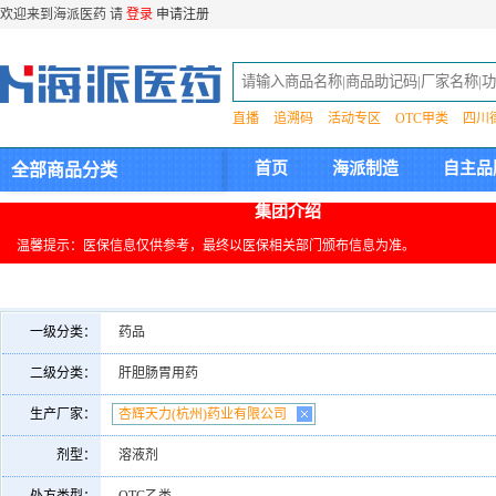
欢迎来到海派医药 请
登录
申请注册
直播
追溯码
活动专区
OTC甲类
四川
首页
海派制造
自主品
全部商品分类
集团介绍
温馨提示：医保信息仅供参考，最终以医保相关部门颁布信息为准。
一级分类：
药品
二级分类：
肝胆肠胃用药
生产厂家：
杏辉天力(杭州)药业有限公司
剂型：
溶液剂