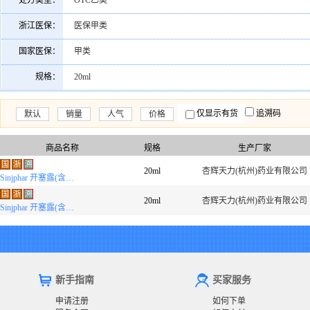
处方类型：
OTC乙类
浙江医保：
医保甲类
国家医保：
甲类
规格：
20ml
仅显示有货
追溯码
默认
销量
人气
价格
商品名称
规格
生产厂家
国
浙
溯
20ml
杏辉天力(杭州)药业有限公司
Sinjphar 开塞露(含甘油)
国
浙
溯
20ml
杏辉天力(杭州)药业有限公司
Sinjphar 开塞露(含甘油)
新手指南
买家服务
申请注册
如何下单