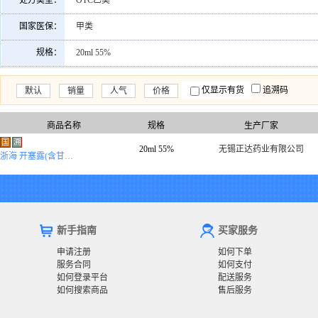
处方类型：
OTC乙类
国家医保：
甲类
规格：
20ml 55%
仅显示有货
追溯码
默认
销量
人气
价格
商品名称
规格
生产厂家
国
溯
20ml 55%
无锡正达药业有限公司
浙海 开塞露(含甘油)(浙海)
新手指南
买家服务
申请注册
如何下单
服务合同
如何支付
如何登录平台
配送服务
如何搜索商品
售后服务