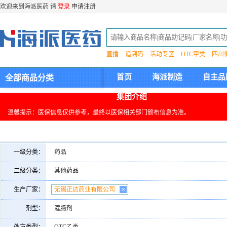
欢迎来到海派医药 请
登录
申请注册
直播
追溯码
活动专区
OTC甲类
四川
首页
海派制造
自主品
全部商品分类
集团介绍
温馨提示：医保信息仅供参考，最终以医保相关部门颁布信息为准。
一级分类：
药品
二级分类：
其他药品
生产厂家：
无锡正达药业有限公司
剂型：
灌肠剂