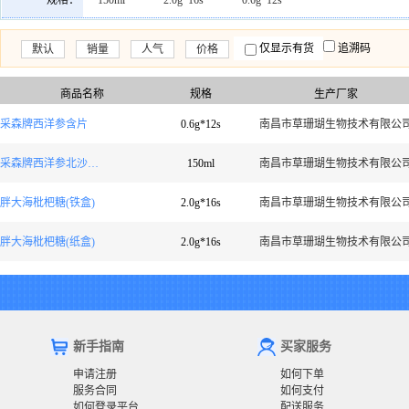
规格：
150ml
2.0g*16s
0.6g*12s
仅显示有货
追溯码
默认
销量
人气
价格
商品名称
规格
生产厂家
采森牌西洋参含片
0.6g*12s
南昌市草珊瑚生物技术有限公
采森牌西洋参北沙参桔梗川贝枇杷膏
150ml
南昌市草珊瑚生物技术有限公
胖大海枇杷糖(铁盒)
2.0g*16s
南昌市草珊瑚生物技术有限公
胖大海枇杷糖(纸盒)
2.0g*16s
南昌市草珊瑚生物技术有限公
新手指南
买家服务
申请注册
如何下单
服务合同
如何支付
如何登录平台
配送服务