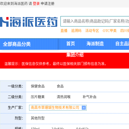
欢迎来到海派医药 请
登录
申请注册
直播
追溯码
活动专区
OTC甲类
四川
首页
海派制造
自主品
全部商品分类
集团介绍
温馨提示：医保信息仅供参考，最终以医保相关部门颁布信息为准。
一级分类：
保健食品
食品
二级分类：
压片糖果
清热润喉
补气补血
生产厂家：
南昌市草珊瑚生物技术有限公司
剂型：
其他剂型