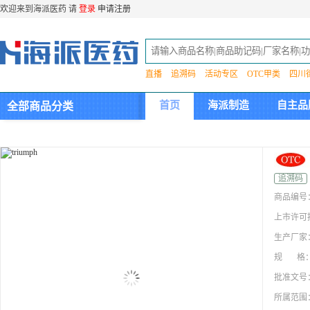
欢迎来到海派医药 请
登录
申请注册
直播
追溯码
活动专区
OTC甲类
四川
首页
海派制造
自主品
全部商品分类
集团介绍
追溯码
商品编号
上市许可
生产厂家
规 格
批准文号
所属范围