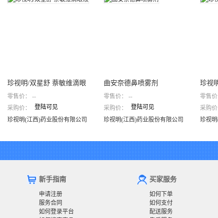
珍视明/双星舒 萘敏维滴眼
曲安奈德鼻喷雾剂
珍视
零售价：
--
零售价：
--
零售价
液
液
珍视明/双星舒 萘敏维滴眼
珍视
登陆可见
登陆可见
采购价：
采购价：
采购价
液
曲安奈德鼻喷雾剂
液
珍视明(江西)药业股份有限公司
珍视明(江西)药业股份有限公司
珍视明(江西)药业股份有限公司
珍视明(江西)药业股份有限公司
珍视明
新手指南
买家服务
申请注册
如何下单
服务合同
如何支付
如何登录平台
配送服务