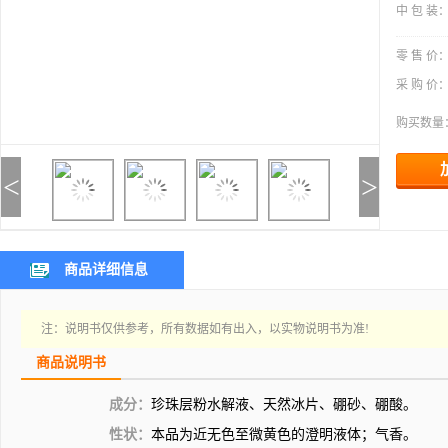
中 包 装
零 售 价
采 购 价
购买数量
<
>
商品详细信息
注：说明书仅供参考，所有数据如有出入，以实物说明书为准!
商品说明书
成分：
珍珠层粉水解液、天然冰片、硼砂、硼酸。
性状：
本品为近无色至微黄色的澄明液体；气香。