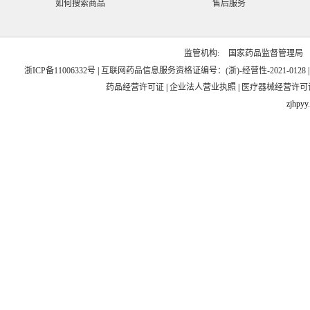
如何搜索商品
售后服务
监管机构:
国家药品监督管理局
浙ICP备11006332号
|
互联网药品信息服务资格证编号：(浙)-经营性-2021-0128
药品经营许可证
|
企业法人营业执照
|
医疗器械经营许可
zjhpyy