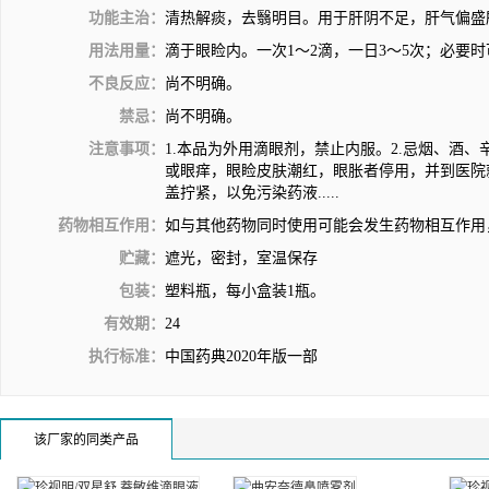
功能主治：
清热解痰，去翳明目。用于肝阴不足，肝气偏盛
用法用量：
滴于眼睑内。一次1～2滴，一日3～5次；必要
不良反应：
尚不明确。
禁忌：
尚不明确。
注意事项：
1.本品为外用滴眼剂，禁止内服。2.忌烟、酒、
或眼痒，眼睑皮肤潮红，眼胀者停用，并到医院就
盖拧紧，以免污染药液.....
药物相互作用：
如与其他药物同时使用可能会发生药物相互作用
贮藏：
遮光，密封，室温保存
包装：
塑料瓶，每小盒装1瓶。
有效期：
24
执行标准：
中国药典2020年版一部
该厂家的同类产品