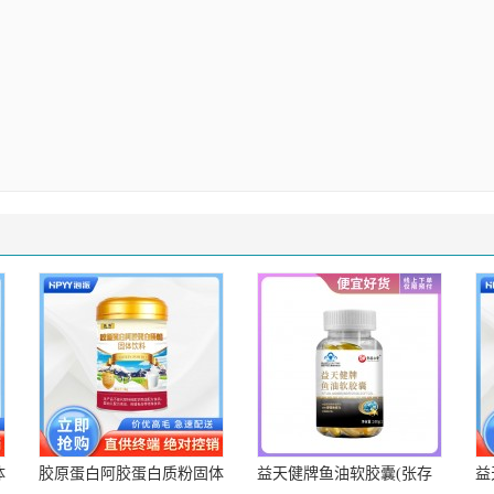
体
胶原蛋白阿胶蛋白质粉固体
益天健牌鱼油软胶囊(张存
益