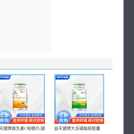
天健牌维生素C咀嚼片(甜
益天健牌大豆磷脂软胶囊
焕康牌钙维