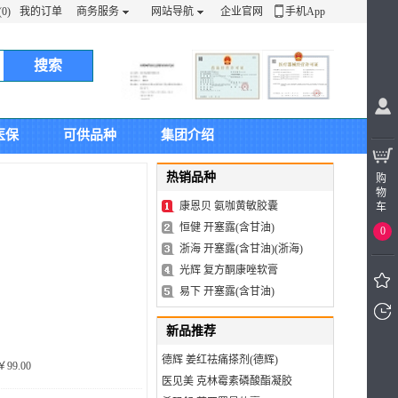
0)
我的订单
商务服务
网站导航
企业官网
手机App
搜索
医保
可供品种
集团介绍
热销品种
购
物
康恩贝 氨咖黄敏胶囊
车
恒健 开塞露(含甘油)
0
浙海 开塞露(含甘油)(浙海)
光辉 复方酮康唑软膏
易下 开塞露(含甘油)
新品推荐
我看
过的
德辉 姜红祛痛搽剂(德辉)
￥99.00
医见美 克林霉素磷酸酯凝胶