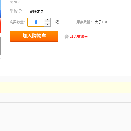
零 售 价：
--
采 购 价：
登陆可见
购买数量：
罐
库存数量：
大于100
加入购物车
加入收藏夹
>