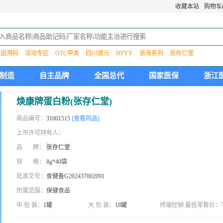
收藏本站
购物车(
追溯码
活动专区
OTC甲类
四川德元
HPYY
浙海系列
张存仁堂
制造
自主品牌
全国总代
国家医保
浙江
焕康牌蛋白粉(张存仁堂)
商品编号：
31001515
[查看同品]
上市许可持有人：
品 牌：
张存仁堂
规 格：
8g*40袋
批准文号：
食健备G202437002091
所属范围：
保健食品
中 包 装：
1罐
大 包 装：
18罐
终端控销 最低零售价：