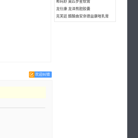
希码舒 莫匹罗星软膏
龙仕康 龙泽熊胆胶囊
克芙廷 醋酸曲安奈德益康唑乳膏
欢迎纠错