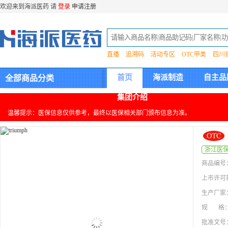
欢迎来到海派医药 请
登录
申请注册
直播
追溯码
活动专区
OTC甲类
四川
首页
海派制造
自主品
全部商品分类
集团介绍
温馨提示：医保信息仅供参考，最终以医保相关部门颁布信息为准。
浙江医
商品编号
上市许可
生产厂家
规 格
批准文号