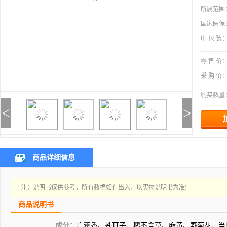
所属范围
国家医保
中 包 装
零 售 价
采 购 价
购买数量
<
>
商品详细信息
注：说明书仅供参考，所有数据如有出入，以实物说明书为准!
商品说明书
成分：
广藿香、苍耳子、鹅不食草、麻黄、野菊花、当