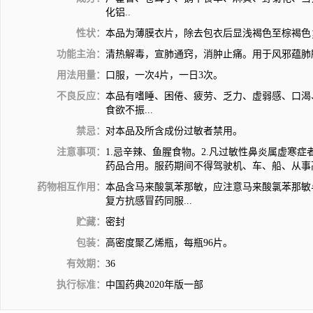
化铝..
性状：
本品为薄膜衣片，除去包衣后显浅褐色至棕褐色
功能主治：
清热解毒，宣肺通窍，消肿止痛。用于风邪蕴肺
用法用量：
口服，一次4片，一日3次。
不良反应：
本品有嗜睡、困倦、疲劳、乏力、虚弱感、口渴
食欲不振...
禁忌：
对本品及所含成份过敏者禁用。
注意事项：
1.忌辛辣、鱼腥食物。2.凡过敏性鼻炎属虚寒
药品合用。服药期间不得驾驶机、车、船、从事高
药物相互作用：
本品含马来酸氯苯那敏，应注意马来酸氯苯那敏与
复方抗感冒药同服...
贮藏：
密封
包装：
高密度聚乙烯瓶，每瓶96片。
有效期：
36
执行标准：
中国药典2020年版一部