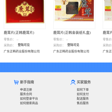
鹿茸片(正韩鹿茸片)
鹿茸片(正韩金装纸礼盒)
鹿茸
零售价：
--
零售价：
--
零售价
登陆可见
登陆可见
采购价：
采购价：
采购价
鹿茸片(正韩鹿茸片)
鹿茸片(正韩金装纸礼盒)
鹿茸
广东正韩药业股份有限公司
广东正韩药业股份有限公司
广东
广东正韩药业股份有限公司
广东正韩药业股份有限公司
广东正
新手指南
买家服务
申请注册
如何下单
服务合同
如何支付
如何登录平台
配送服务
如何搜索商品
售后服务