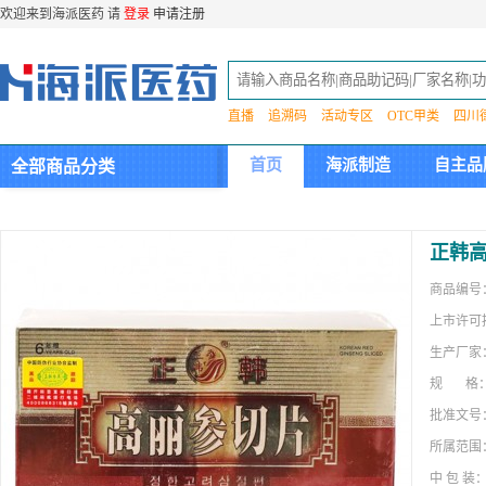
欢迎来到海派医药 请
登录
申请注册
直播
追溯码
活动专区
OTC甲类
四川
首页
海派制造
自主品
全部商品分类
集团介绍
正韩
商品编号
上市许可
生产厂家
规 格
批准文号
所属范围
中 包 装