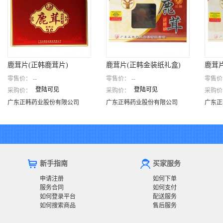
鹿茸片(正韩鹿茸片)
鹿茸片(正韩金装纸礼盒)
鹿茸
零售价：
--
零售价：
--
零售价
登陆可见
登陆可见
采购价：
采购价：
采购价
鹿茸片(正韩鹿茸片)
鹿茸片(正韩金装纸礼盒)
鹿茸
广东正韩药业股份有限公司
广东正韩药业股份有限公司
广东
广东正韩药业股份有限公司
广东正韩药业股份有限公司
广东正
新手指南
买家服务
申请注册
如何下单
服务合同
如何支付
如何登录平台
配送服务
如何搜索商品
售后服务