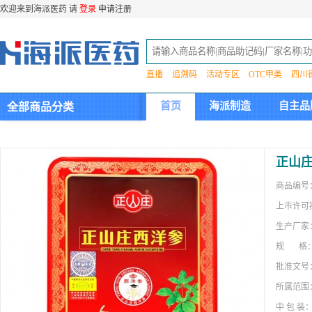
欢迎来到海派医药 请
登录
申请注册
直播
追溯码
活动专区
OTC甲类
四川
首页
海派制造
自主品
全部商品分类
集团介绍
正山
商品编号
上市许可
生产厂家
规 格
批准文号
所属范围
中 包 装