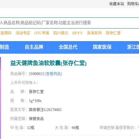
收藏本站
购物车(
追溯码
活动专区
OTC甲类
四川德元
HPYY
浙海系列
张存仁堂
制造
自主品牌
全国总代
国家医保
浙江
益天健牌鱼油软胶囊(张存仁堂)
商品编号：
31000813
[查看同品]
上市许可持有人：
品 牌：
张存仁堂
规 格：
1g*100s
批准文号：
国食健注G20170065
所属范围：
保健食品
中 包 装：
12瓶
大 包 装：
96瓶
终端控销 最低零售价：