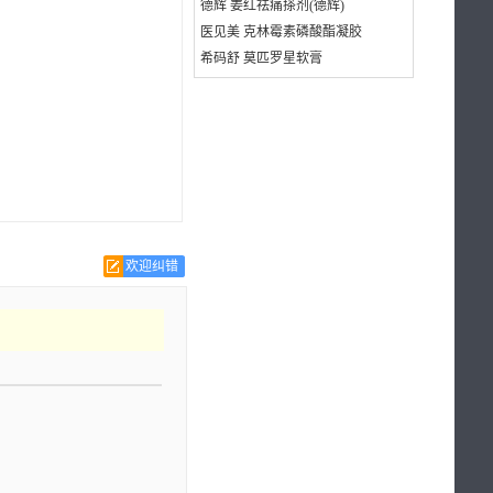
德辉 姜红祛痛搽剂(德辉)
医见美 克林霉素磷酸酯凝胶
希码舒 莫匹罗星软膏
欢迎纠错