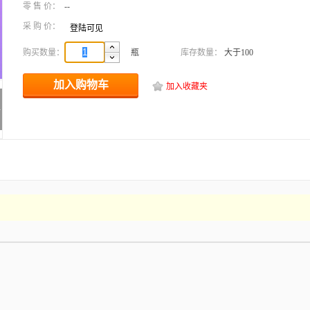
零 售 价：
--
采 购 价：
登陆可见
购买数量：
瓶
库存数量：
大于100
加入购物车
加入收藏夹
>