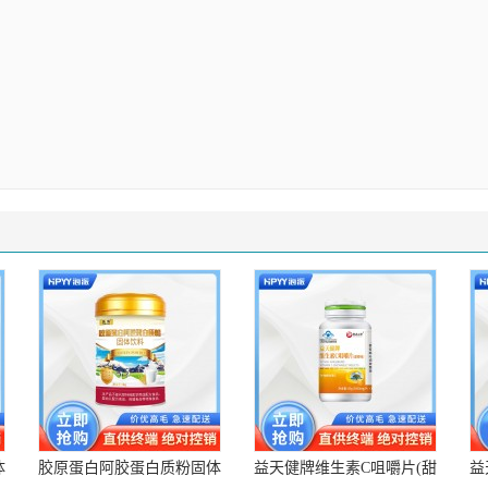
体
胶原蛋白阿胶蛋白质粉固体
益天健牌维生素C咀嚼片(甜
益