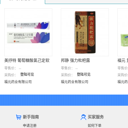
美抒特 葡萄糖酸氯己定软
邦静 强力枇杷露
福元
零售价：
--
零售价：
--
零售价
膏
膏(无
福元
登陆可见
登陆可见
采购价：
采购价：
采购价
美抒特 葡萄糖酸氯己定软膏
邦静 强力枇杷露
(无极
福元药业有限公司
福元药业有限公司
福元
福元药业有限公司
福元药业有限公司
福元药
新手指南
买家服务
申请注册
如何下单