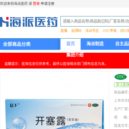
欢迎来到海派医药 请
登录
申请注册
直播
追溯码
活动专区
OTC甲类
四川
首页
海派制造
自主品
全部商品分类
集团介绍
温馨提示：医保信息仅供参考，最终以医保相关部门颁布信息为准。
浙江医
商品编号
上市许可
生产厂家
规 格
批准文号