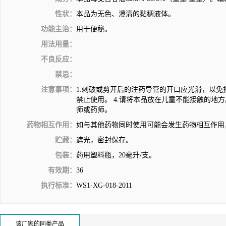
性状：
本品为无色、澄清的黏稠液体。
功能主治：
用于便秘。
用法用量：
不良反应：
禁忌：
注意事项：
1.刺破或剪开后的注药导管的开口应光滑，以免擦
禁止使用。 4.请将本品放在儿童不能接触的地方
师或药师。
药物相互作用：
如与其他药物同时使用可能会发生药物相互作用
贮藏：
遮光，密封保存。
包装：
药用塑料瓶，20毫升/支。
有效期：
36
执行标准：
WS1-XG-018-2011
该厂家的同类产品