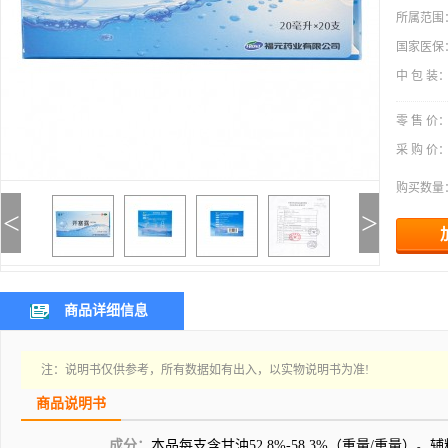
所属范围
国家医保
中 包 装
零 售 价
采 购 价
购买数量
<
>
商品详细信息
注：说明书仅供参考，所有数据如有出入，以实物说明书为准!
商品说明书
成分：
本品每支含甘油52.8%-58.3%（重量/重量）