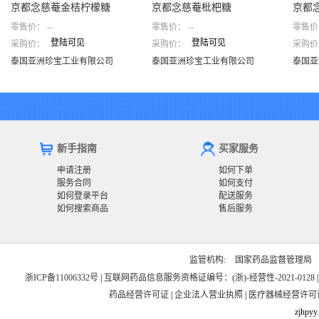
京都念慈菴金桔柠檬糖
京都念慈菴枇杷糖
京都
零售价：
--
零售价：
--
零售价
登陆可见
登陆可见
采购价：
采购价：
采购价
京都念慈菴金桔柠檬糖
京都念慈菴枇杷糖
京都
泰国亚洲珍宝工业有限公司
泰国亚洲珍宝工业有限公司
泰国
泰国亚洲珍宝工业有限公司
泰国亚洲珍宝工业有限公司
泰国亚
新手指南
买家服务
申请注册
如何下单
服务合同
如何支付
如何登录平台
配送服务
如何搜索商品
售后服务
监管机构:
国家药品监督管理局
浙ICP备11006332号
|
互联网药品信息服务资格证编号：(浙)-经营性-2021-0128
药品经营许可证
|
企业法人营业执照
|
医疗器械经营许可
zjhpyy