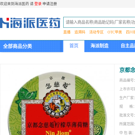
欢迎来到海派医药 请
登录
申请注册
直播
追溯码
活动专区
OTC甲类
四川
首页
海派制造
自主品
全部商品分类
集团介绍
京都
商品编号
上市许可
生产厂家
规 格
批准文号
所属范围
中 包 装