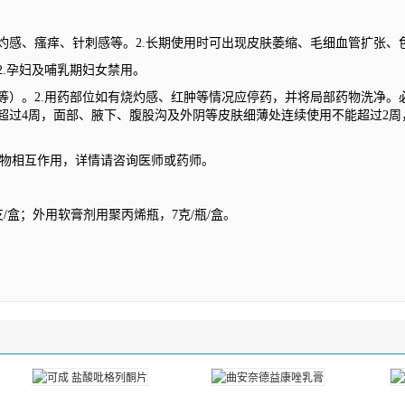
烧灼感、瘙痒、针刺感等。2.长期使用时可出现皮肤萎缩、毛细血管扩张、
2.孕妇及哺乳期妇女禁用。
等）。2.用药部位如有烧灼感、红肿等情况应停药，并将局部药物洗净。必
能超过4周，面部、腋下、腹股沟及外阴等皮肤细薄处连续使用不能超过2
物相互作用，详情请咨询医师或药师。
/支/盒；外用软膏剂用聚丙烯瓶，7克/瓶/盒。