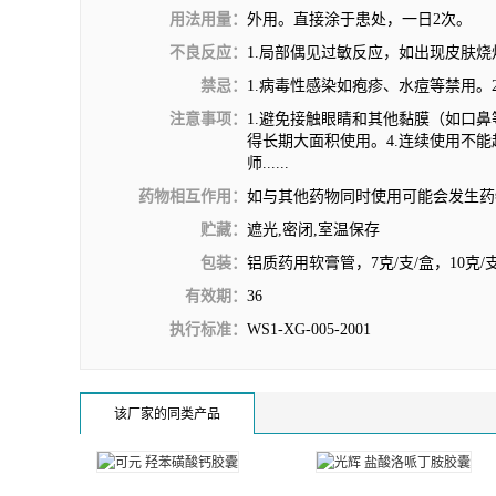
用法用量：
外用。直接涂于患处，一日2次。
不良反应：
1.局部偶见过敏反应，如出现皮肤
禁忌：
1.病毒性感染如疱疹、水痘等禁用。
注意事项：
1.避免接触眼睛和其他黏膜（如口鼻
得长期大面积使用。4.连续使用不
师......
药物相互作用：
如与其他药物同时使用可能会发生药
贮藏：
遮光,密闭,室温保存
包装：
铝质药用软膏管，7克/支/盒，10克
有效期：
36
执行标准：
WS1-XG-005-2001
该厂家的同类产品