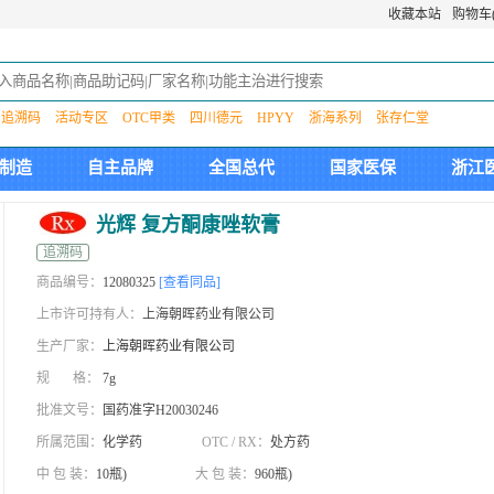
收藏本站
购物车(
追溯码
活动专区
OTC甲类
四川德元
HPYY
浙海系列
张存仁堂
制造
自主品牌
全国总代
国家医保
浙江
光辉 复方酮康唑软膏
追溯码
商品编号：
12080325
[查看同品]
上市许可持有人：
上海朝晖药业有限公司
生产厂家：
上海朝晖药业有限公司
规 格：
7g
批准文号：
国药准字H20030246
所属范围：
化学药
OTC / RX：
处方药
中 包 装：
10瓶)
大 包 装：
960瓶)