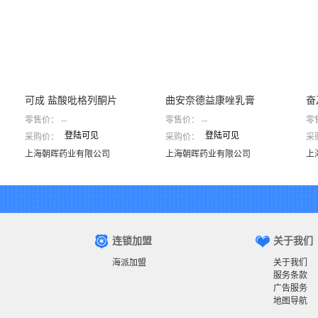
可成 盐酸吡格列酮片
曲安奈德益康唑乳膏
奋
零售价：
--
零售价：
--
零
登陆可见
登陆可见
采购价：
采购价：
采
可成 盐酸吡格列酮片
曲安奈德益康唑乳膏
上海朝晖药业有限公司
上海朝晖药业有限公司
上海朝晖药业有限公司
上海朝晖药业有限公司
上
连锁加盟
关于我们
海派加盟
关于我们
服务条款
广告服务
地图导航