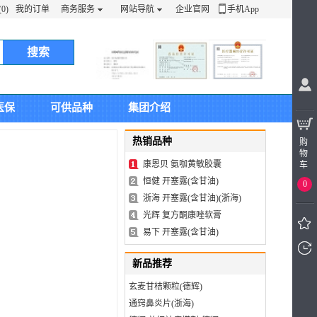
0)
我的订单
商务服务
网站导航
企业官网
手机App
搜索
医保
可供品种
集团介绍
热销品种
购
物
康恩贝 氨咖黄敏胶囊
车
恒健 开塞露(含甘油)
0
浙海 开塞露(含甘油)(浙海)
光辉 复方酮康唑软膏
易下 开塞露(含甘油)
新品推荐
我看
过的
玄麦甘桔颗粒(德辉)
通窍鼻炎片(浙海)