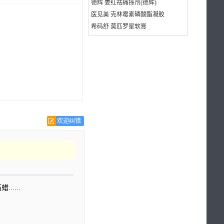
德辉 姜红祛痛搽剂(德辉)
医见美 克林霉素磷酸酯凝胶
希码舒 莫匹罗星软膏
欢迎纠错
....