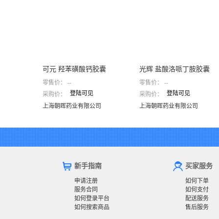
可元 羟苯磺酸钙胶囊
光辉 盐酸洛哌丁胺胶囊
零售价：
--
零售价：
--
登陆可见
登陆可见
采购价：
采购价：
可元 羟苯磺酸钙胶囊
光辉 盐酸洛哌丁胺胶囊
上海朝晖药业有限公司
上海朝晖药业有限公司
上海朝晖药业有限公司
上海朝晖药业有限公司
新手指南
买家服务
申请注册
如何下单
服务合同
如何支付
如何登录平台
配送服务
如何搜索商品
售后服务