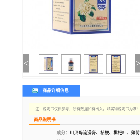
<
商品详细信息
注：说明书仅供参考，所有数据如有出入，以实物说明书为准!
商品说明书
成分：
川贝母流浸膏、桔梗、枇杷叶、薄荷