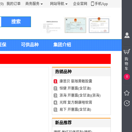
0)
我的订单
商务服务
网站导航
企业官网
手机App
搜索
医保
可供品种
集团介绍
购
物
车
热销品种
0
康恩贝 氨咖黄敏胶囊
恒健 开塞露(含甘油)
浙海 开塞露(含甘油)(浙海)
光辉 复方酮康唑软膏
易下 开塞露(含甘油)
我看
过的
新品推荐